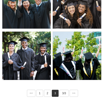
<<
1
2
3
3/3
>>