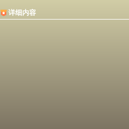
内容加载失败，可能是你的浏览器屏蔽了JS脚本！
详细内容