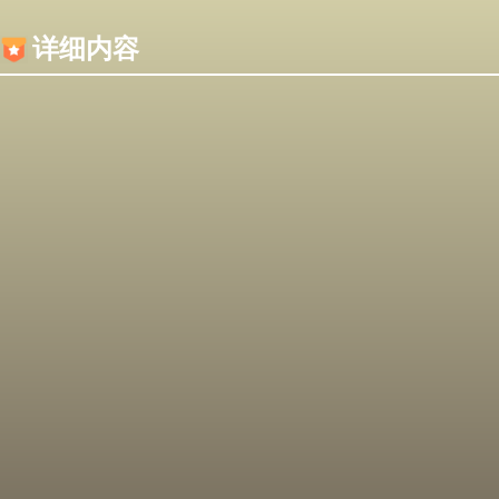
内容加载失败，可能是你的浏览器屏蔽了JS脚本！
详细内容