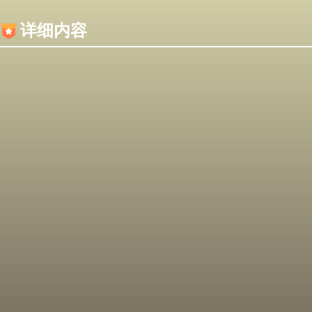
内容加载失败，可能是你的浏览器屏蔽了JS脚本！
详细内容