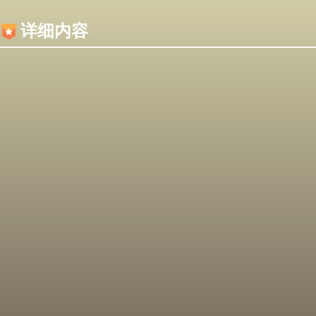
内容加载失败，可能是你的浏览器屏蔽了JS脚本！
详细内容