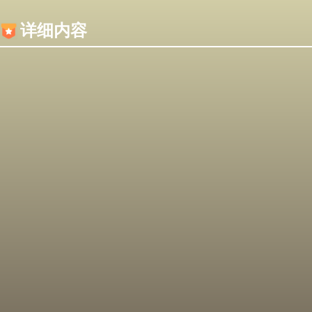
内容加载失败，可能是你的浏览器屏蔽了JS脚本！
详细内容