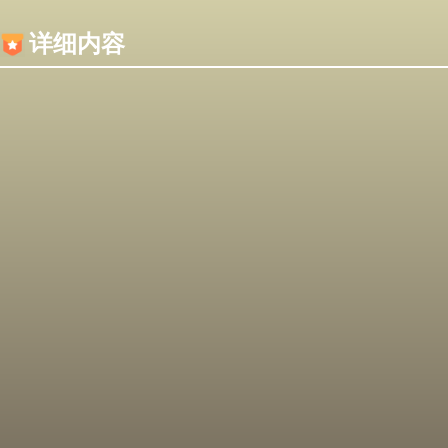
内容加载失败，可能是你的浏览器屏蔽了JS脚本！
详细内容