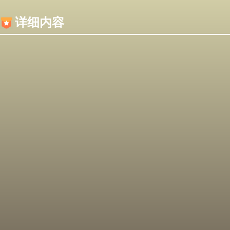
内容加载失败，可能是你的浏览器屏蔽了JS脚本！
详细内容