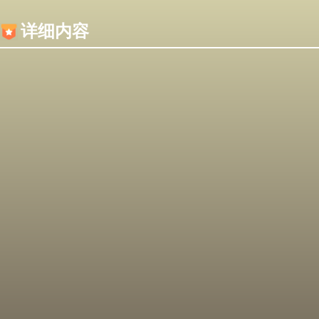
内容加载失败，可能是你的浏览器屏蔽了JS脚本！
详细内容