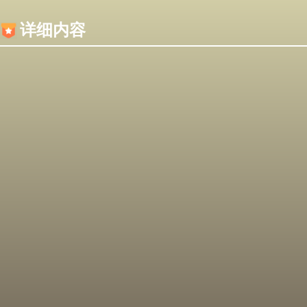
内容加载失败，可能是你的浏览器屏蔽了JS脚本！
详细内容