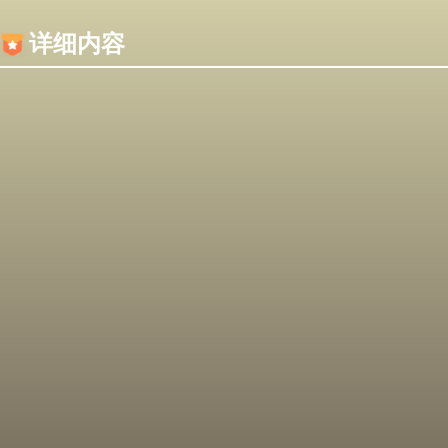
内容加载失败，可能是你的浏览器屏蔽了JS脚本！
详细内容