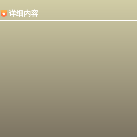
内容加载失败，可能是你的浏览器屏蔽了JS脚本！
详细内容