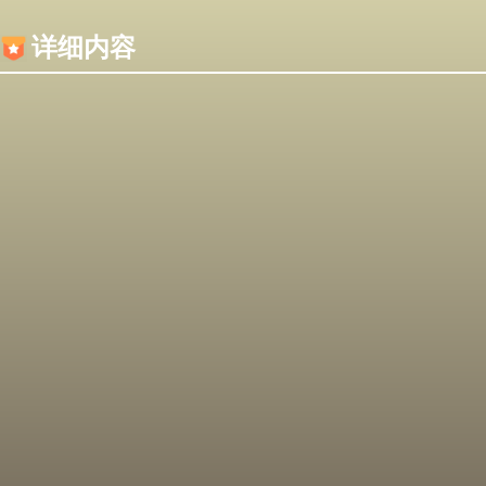
内容加载失败，可能是你的浏览器屏蔽了JS脚本！
详细内容