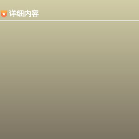
内容加载失败，可能是你的浏览器屏蔽了JS脚本！
详细内容