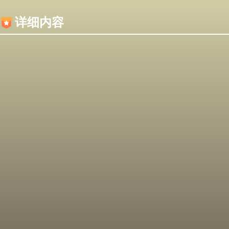
内容加载失败，可能是你的浏览器屏蔽了JS脚本！
详细内容