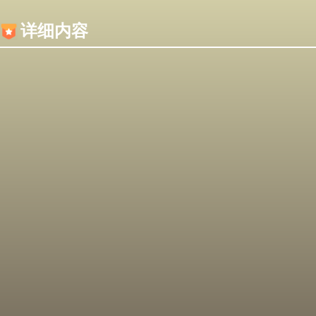
内容加载失败，可能是你的浏览器屏蔽了JS脚本！
详细内容