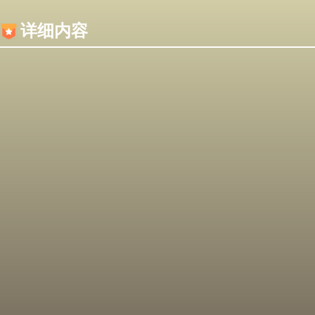
内容加载失败，可能是你的浏览器屏蔽了JS脚本！
详细内容