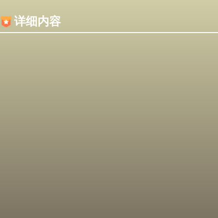
内容加载失败，可能是你的浏览器屏蔽了JS脚本！
详细内容