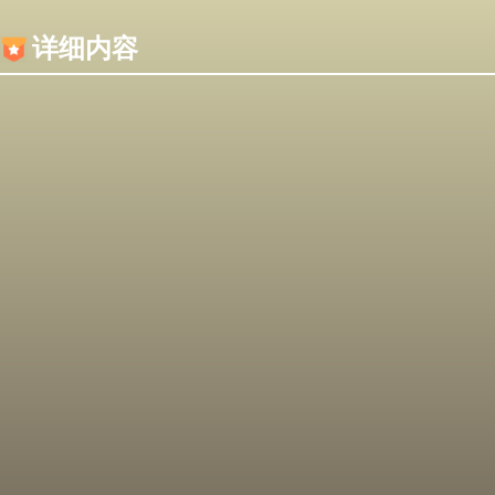
内容加载失败，可能是你的浏览器屏蔽了JS脚本！
详细内容