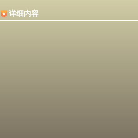
内容加载失败，可能是你的浏览器屏蔽了JS脚本！
详细内容