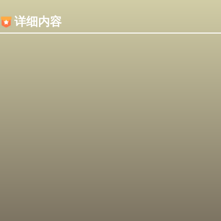
内容加载失败，可能是你的浏览器屏蔽了JS脚本！
详细内容