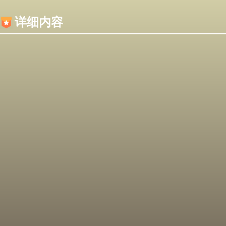
内容加载失败，可能是你的浏览器屏蔽了JS脚本！
详细内容