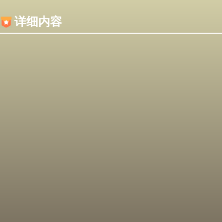
内容加载失败，可能是你的浏览器屏蔽了JS脚本！
详细内容