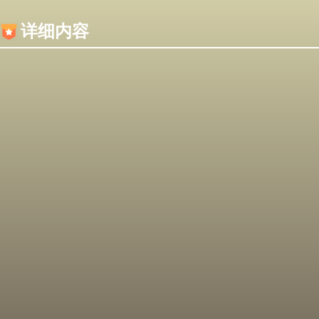
内容加载失败，可能是你的浏览器屏蔽了JS脚本！
详细内容