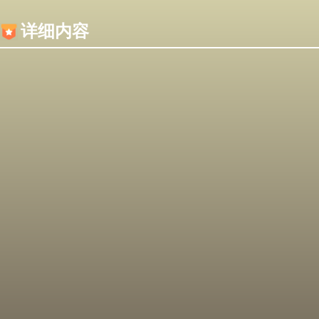
内容加载失败，可能是你的浏览器屏蔽了JS脚本！
详细内容