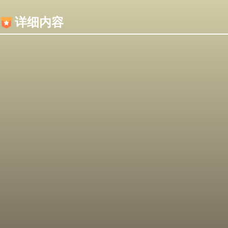
内容加载失败，可能是你的浏览器屏蔽了JS脚本！
详细内容