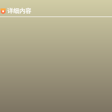
内容加载失败，可能是你的浏览器屏蔽了JS脚本！
详细内容