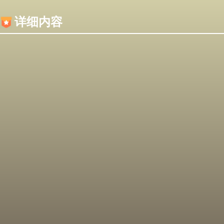
内容加载失败，可能是你的浏览器屏蔽了JS脚本！
详细内容