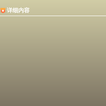
内容加载失败，可能是你的浏览器屏蔽了JS脚本！
详细内容