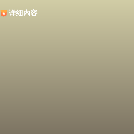
内容加载失败，可能是你的浏览器屏蔽了JS脚本！
详细内容