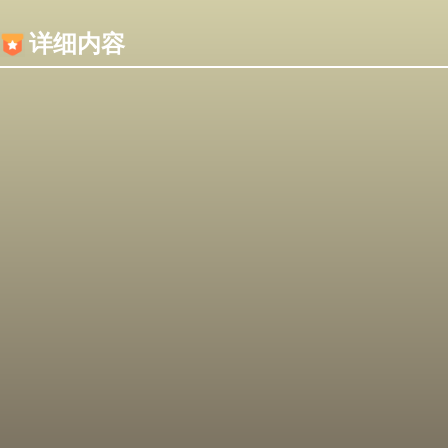
内容加载失败，可能是你的浏览器屏蔽了JS脚本！
详细内容