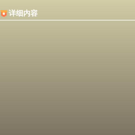
内容加载失败，可能是你的浏览器屏蔽了JS脚本！
详细内容