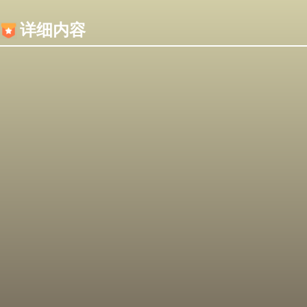
内容加载失败，可能是你的浏览器屏蔽了JS脚本！
详细内容