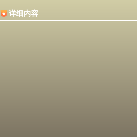
内容加载失败，可能是你的浏览器屏蔽了JS脚本！
详细内容