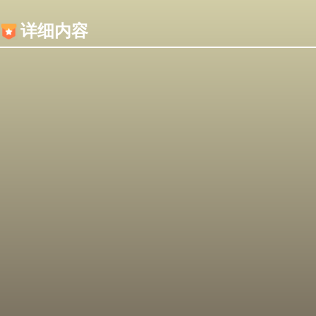
内容加载失败，可能是你的浏览器屏蔽了JS脚本！
详细内容