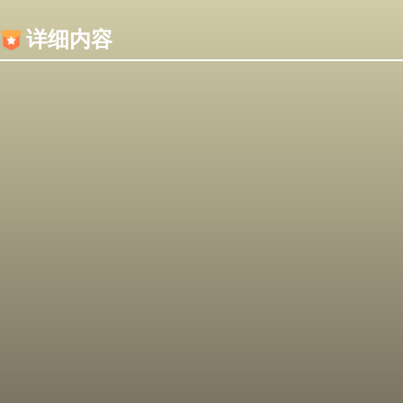
内容加载失败，可能是你的浏览器屏蔽了JS脚本！
详细内容