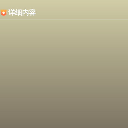
内容加载失败，可能是你的浏览器屏蔽了JS脚本！
详细内容