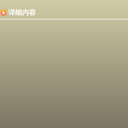
内容加载失败，可能是你的浏览器屏蔽了JS脚本！
详细内容