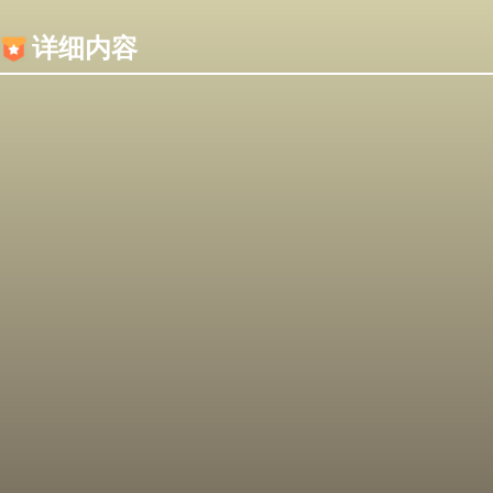
内容加载失败，可能是你的浏览器屏蔽了JS脚本！
详细内容